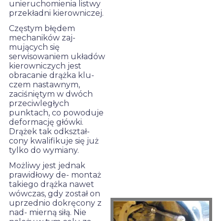
unieruchomienia listwy
przekładni kierowniczej.
Częstym błędem
mechaników zaj-
mujących się
serwisowaniem układów
kierowniczych jest
obracanie drążka klu-
czem nastawnym,
zaciśniętym w dwóch
przeciwległych
punktach, co powoduje
deformację główki.
Drążek tak odkształ-
cony kwalifikuje się już
tylko do wymiany.
Możliwy jest jednak
prawidłowy de- montaż
takiego drążka nawet
wówczas, gdy został on
uprzednio dokręcony z
nad- mierną siłą. Nie