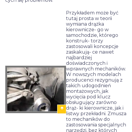
cych się problemów.
Przykładem może być
tutaj prosta w teorii
wymiana drążka
kierownicze- go w
samochodzie, którego
konstruk- torzy
zastosowali koncepcje
zaskakują- ce nawet
najbardziej
doświadczonych i
wprawnych mechaników.
W nowszych modelach
producenci rezygnują z
takich udogodnień
montażowych, jak
wycięcia pod klucz
obsługujący zarówno
drąż- ki kierownicze, jak i
listwy przekładni. Zmusza
to mechaników do
zastosowania specjalnych
PRZYKłAD
narzędzi, bez których
ZASTOSOWANIA