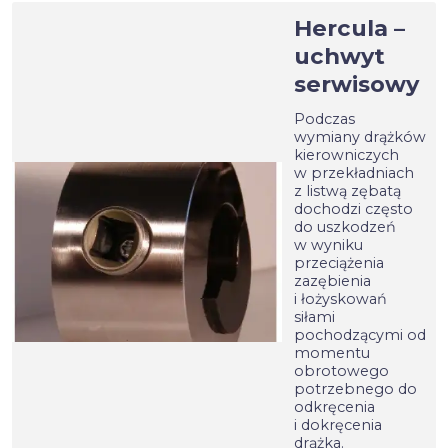
Hercula –
uchwyt
serwisowy
Podczas
wymiany drążków
kierowniczych
w przekładniach
z listwą zębatą
dochodzi często
do uszkodzeń
w wyniku
przeciążenia
zazębienia
i łożyskowań
siłami
pochodzącymi od
momentu
obrotowego
potrzebnego do
odkręcenia
i dokręcenia
drążka.