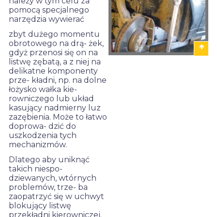
należy w tym celu za
pomocą specjalnego
narzędzia wywierać
zbyt dużego momentu
obrotowego na drą- żek,
gdyż przenosi się on na
listwę zębatą, a z niej na
delikatne komponenty
PRAWIDłOWY MONTAŻ
prze- kładni, np. na dolne
DRĄŻKA
łożysko wałka kie-
KIEROWNICZEGO Z
rowniczego lub układ
UŻYCIEM KLUCZA
kasujący nadmierny luz
DYNAMOMETRYCZNEGO
zazębienia. Może to łatwo
doprowa- dzić do
uszkodzenia tych
mechanizmów.
Dlatego aby uniknąć
takich niespo-
dziewanych, wtórnych
problemów, trze- ba
zaopatrzyć się w uchwyt
blokujący listwę
przekładni kierowniczej.