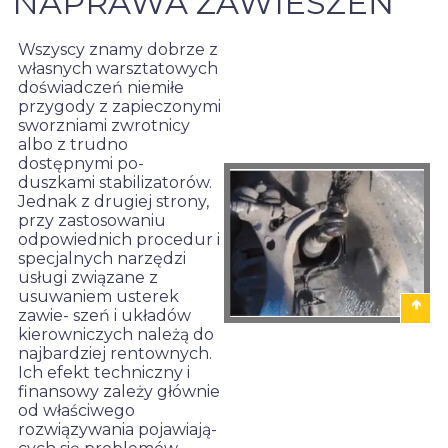
NAPRAWA ZAWIESZEŃ
Wszyscy znamy dobrze z
własnych warsztatowych
doświadczeń niemiłe
przygody z zapieczonymi
sworzniami zwrotnicy
albo z trudno
dostępnymi po-
duszkami stabilizatorów.
Jednak z drugiej strony,
przy zastosowaniu
odpowiednich procedur i
specjalnych narzędzi
usługi związane z
usuwaniem usterek
zawie- szeń i układów
kierowniczych należą do
najbardziej rentownych.
Ich efekt techniczny i
ZAMONTOWANY DRĄŻEK
finansowy zależy głównie
KIEROWNICZY, PRZYKłAD
od właściwego
VW
rozwiązywania pojawiają-