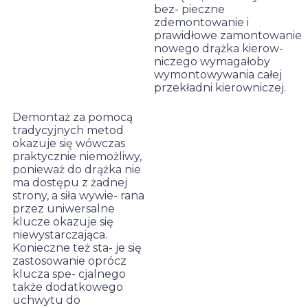
bez- pieczne
SPECJALNEGO KLUCZA
zdemontowanie i
DO DEMONTAŻU DRĄŻKA
prawidłowe zamontowanie
KIEROWNICZEGO
nowego drążka kierow-
niczego wymagałoby
wymontowywania całej
przekładni kierowniczej.
Demontaż za pomocą
tradycyjnych metod
okazuje się wówczas
praktycznie niemożliwy,
ponieważ do drążka nie
ma dostępu z żadnej
strony, a siła wywie- rana
przez uniwersalne
klucze okazuje się
niewystarczająca.
Konieczne też sta- je się
zastosowanie oprócz
klucza spe- cjalnego
także dodatkowego
uchwytu do