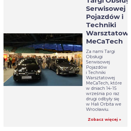
Targi Obsług
Serwisowej
Pojazdów i
Techniki
Warsztatowe
MeCaTech
Za nami Targi
Obsługi
Serwisowej
Pojazdów
i Techniki
Warsztatowej
MeCaTech, które
w dniach 14-15
września po raz
drugi odbyły się
w Hali Orbita we
Wrocławiu.
Zobacz więcej »